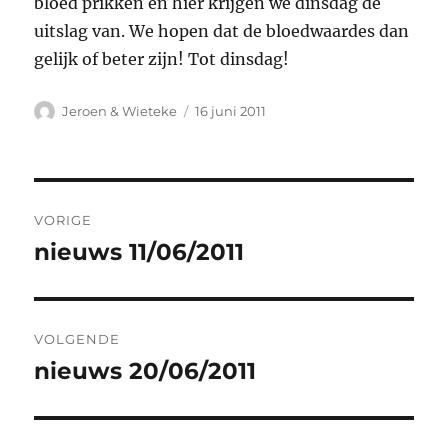
bloed prikken en hier krijgen we dinsdag de
uitslag van. We hopen dat de bloedwaardes dan
gelijk of beter zijn! Tot dinsdag!
Auteur
Geplaatst
Jeroen & Wieteke
16 juni 2011
op
Bericht
VORIGE
navigatie
nieuws 11/06/2011
Vorig
bericht:
VOLGENDE
nieuws 20/06/2011
Volgend
bericht: