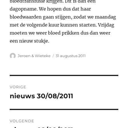
bloedtransfusie krijgen. Dit is dan een
dagopname. We hopen dus dat haar
bloedwaarden gaan stijgen, zodat we maandag
met de volgende kuur kunnen starten. Vrijdag
moeten we weer bloed prikken dus dan weer
een nieuw stukje.
Auteur
Geplaatst
Jeroen & Wieteke
31 augustus 2011
op
Bericht
VORIGE
navigatie
nieuws 30/08/2011
Vorig
bericht:
VOLGENDE