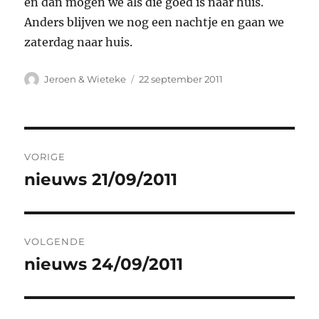
en dan mogen we als die goed is naar huis.
Anders blijven we nog een nachtje en gaan we
zaterdag naar huis.
Auteur
Geplaatst
Jeroen & Wieteke
22 september 2011
op
Bericht
VORIGE
navigatie
nieuws 21/09/2011
Vorig
bericht:
VOLGENDE
nieuws 24/09/2011
Volgend
bericht: