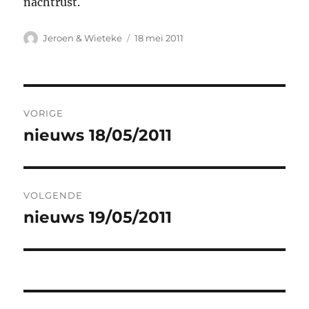
nachtrust.
Auteur
Geplaatst
Jeroen & Wieteke
18 mei 2011
op
Bericht
VORIGE
navigatie
nieuws 18/05/2011
Vorig
bericht:
VOLGENDE
nieuws 19/05/2011
Volgend
bericht: