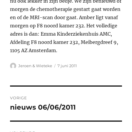
nu ook lekker in zijn bedje. We zijn benieuwd of
morgen de chemotherapie gestart gaat worden
en of de MRI-scan door gaat. Amber ligt vanaf
morgen op F8 noord kamer 232. Het volledige
adres is dan: Emma Kinderziekenhuis AMC,
Afdeling F8 noord kamer 232, Meibergdreef 9,
1105 AZ Amsterdam.
Auteur
Geplaatst
Jeroen & Wieteke
7 juni 2011
op
Bericht
VORIGE
navigatie
nieuws 06/06/2011
Vorig
bericht: